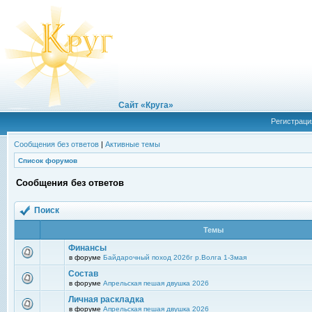
Сайт «Круга»
Регистраци
Сообщения без ответов
|
Активные темы
Список форумов
Сообщения без ответов
Поиск
Темы
Финансы
в форуме
Байдарочный поход 2026г р.Волга 1-3мая
Состав
в форуме
Апрельская пешая двушка 2026
Личная раскладка
в форуме
Апрельская пешая двушка 2026