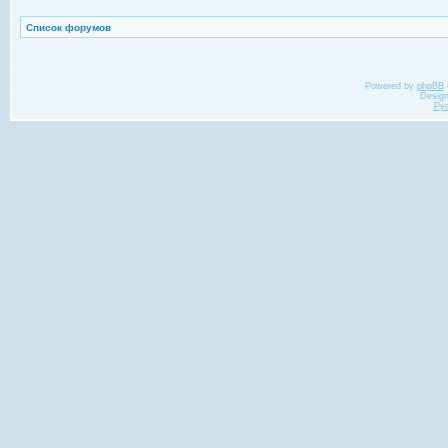
Список форумов
Powered by
phpBB
Desig
Ру