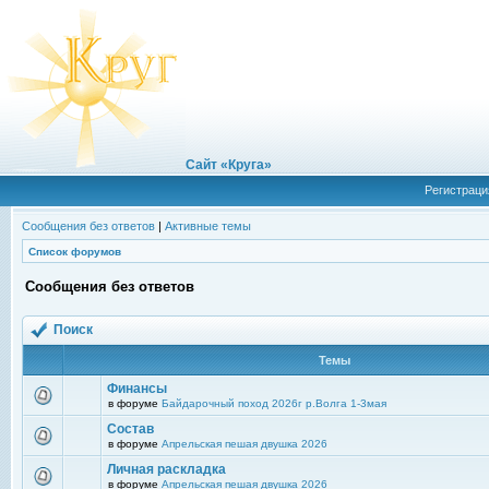
Сайт «Круга»
Регистраци
Сообщения без ответов
|
Активные темы
Список форумов
Сообщения без ответов
Поиск
Темы
Финансы
в форуме
Байдарочный поход 2026г р.Волга 1-3мая
Состав
в форуме
Апрельская пешая двушка 2026
Личная раскладка
в форуме
Апрельская пешая двушка 2026