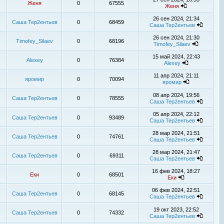
Женя
0
67555
Женя
26 сен 2024, 21:34
Саша Тер2ентьев
0
68459
Саша Тер2ентьев
26 сен 2024, 21:30
Timofey_Silaev
0
68196
Timofey_Silaev
15 май 2024, 22:43
Alexey
0
76384
Alexey
11 апр 2024, 21:11
яромир
0
70094
яромир
08 апр 2024, 19:56
Саша Тер2ентьев
0
78555
Саша Тер2ентьев
05 апр 2024, 22:12
Саша Тер2ентьев
0
93489
Саша Тер2ентьев
28 мар 2024, 21:51
Саша Тер2ентьев
0
74761
Саша Тер2ентьев
28 мар 2024, 21:47
Саша Тер2ентьев
0
69311
Саша Тер2ентьев
16 фев 2024, 18:27
Еки
0
68501
Еки
06 фев 2024, 22:51
Саша Тер2ентьев
0
68145
Саша Тер2ентьев
19 окт 2023, 22:52
Саша Тер2ентьев
0
74332
Саша Тер2ентьев