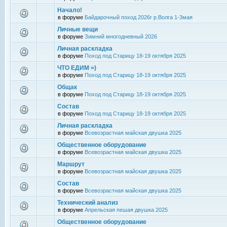
Начало!
в форуме
Байдарочный поход 2026г р.Волга 1-3мая
Личные вещи
в форуме
Зимний многодневный 2026
Личная раскладка
в форуме
Поход под Старицу 18-19 октября 2025
ЧТО ЕДИМ =)
в форуме
Поход под Старицу 18-19 октября 2025
Общак
в форуме
Поход под Старицу 18-19 октября 2025
Состав
в форуме
Поход под Старицу 18-19 октября 2025
Личная раскладка
в форуме
Всевозрастная майская двушка 2025
Общественное оборудование
в форуме
Всевозрастная майская двушка 2025
Маршрут
в форуме
Всевозрастная майская двушка 2025
Состав
в форуме
Всевозрастная майская двушка 2025
Технический анализ
в форуме
Апрельская пешая двушка 2025
Общественное оборудование