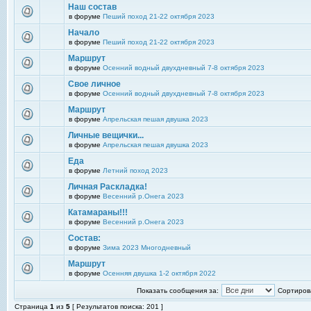
Наш состав
в форуме
Пеший поход 21-22 октября 2023
Начало
в форуме
Пеший поход 21-22 октября 2023
Маршрут
в форуме
Осенний водный двухдневный 7-8 октября 2023
Свое личное
в форуме
Осенний водный двухдневный 7-8 октября 2023
Маршрут
в форуме
Апрельская пешая двушка 2023
Личные вещички...
в форуме
Апрельская пешая двушка 2023
Еда
в форуме
Летний поход 2023
Личная Раскладка!
в форуме
Весенний р.Онега 2023
Катамараны!!!
в форуме
Весенний р.Онега 2023
Состав:
в форуме
Зима 2023 Многодневный
Маршрут
в форуме
Осенняя двушка 1-2 октября 2022
Показать сообщения за:
Сортирова
Страница
1
из
5
[ Результатов поиска: 201 ]