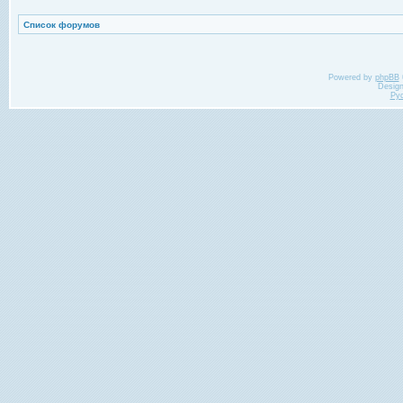
Список форумов
Powered by
phpBB
Desig
Ру