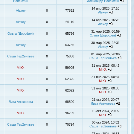
Елисютин
Александр Елисютин
14 апр 2025, 17:10
Alexey
0
77852
Alexey
14 апр 2025, 16:28
Alexey
0
65110
Alexey
31 мар 2025, 00:59
Ольга (Дорофея)
0
65796
Ольга (Дорофея)
30 мар 2025, 22:31
Alexey
0
63786
Alexey
01 мар 2025, 20:06
Саша Тер2ентьев
0
75858
Саша Тер2ентьев
31 янв 2025, 00:42
М.Ю.
0
59905
М.Ю.
31 янв 2025, 00:37
М.Ю.
0
62325
М.Ю.
31 янв 2025, 00:35
М.Ю.
0
62022
М.Ю.
21 окт 2024, 20:07
Лиза Алексеева
0
68500
Лиза Алексеева
15 окт 2024, 20:05
М.Ю.
0
96799
М.Ю.
06 окт 2024, 13:52
Саша Тер2ентьев
0
70794
Саша Тер2ентьев
27 сен 2024, 16:53