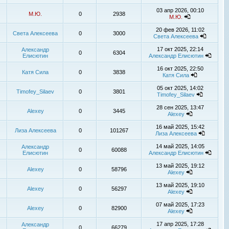
03 апр 2026, 00:10
М.Ю.
0
2938
М.Ю.
20 фев 2026, 11:02
Света Алексеева
0
3000
Света Алексеева
17 окт 2025, 22:14
Александр
0
6304
Елисютин
Александр Елисютин
16 окт 2025, 22:50
Катя Сила
0
3838
Катя Сила
05 окт 2025, 14:02
Timofey_Silaev
0
3801
Timofey_Silaev
28 сен 2025, 13:47
Alexey
0
3445
Alexey
16 май 2025, 15:42
Лиза Алексеева
0
101267
Лиза Алексеева
14 май 2025, 14:05
Александр
0
60088
Елисютин
Александр Елисютин
13 май 2025, 19:12
Alexey
0
58796
Alexey
13 май 2025, 19:10
Alexey
0
56297
Alexey
07 май 2025, 17:23
Alexey
0
82900
Alexey
17 апр 2025, 17:28
Александр
0
66279