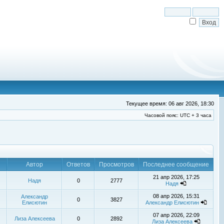
Текущее время: 06 авг 2026, 18:30
Часовой пояс: UTC + 3 часа
Автор
Ответов
Просмотров
Последнее сообщение
21 апр 2026, 17:25
Надя
0
2777
Надя
08 апр 2026, 15:31
Александр
0
3827
Елисютин
Александр Елисютин
07 апр 2026, 22:09
Лиза Алексеева
0
2892
Лиза Алексеева