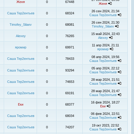
Женя
0
67448
Женя
26 сен 2024, 21:34
Саша Тер2ентьев
0
68324
Саша Тер2ентьев
26 сен 2024, 21:30
Timofey_Silaev
0
68081
Timofey_Silaev
15 май 2024, 22:43
Alexey
0
76265
Alexey
11 апр 2024, 21:11
яромир
0
69971
яромир
08 апр 2024, 19:56
Саша Тер2ентьев
0
78433
Саша Тер2ентьев
05 апр 2024, 22:12
Саша Тер2ентьев
0
93294
Саша Тер2ентьев
28 мар 2024, 21:51
Саша Тер2ентьев
0
74653
Саша Тер2ентьев
28 мар 2024, 21:47
Саша Тер2ентьев
0
69191
Саша Тер2ентьев
16 фев 2024, 18:27
Еки
0
68377
Еки
06 фев 2024, 22:51
Саша Тер2ентьев
0
68034
Саша Тер2ентьев
19 окт 2023, 22:52
Саша Тер2ентьев
0
74207
Саша Тер2ентьев