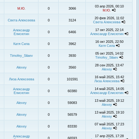
03 апр 2026, 00:10
М.Ю.
0
3066
М.Ю.
20 фев 2026, 11:02
Света Алексеева
0
3124
Света Алексеева
17 окт 2025, 22:14
Александр
0
6466
Елисютин
Александр Елисютин
16 окт 2025, 22:50
Катя Сила
0
3962
Катя Сила
05 окт 2025, 14:02
Timofey_Silaev
0
3930
Timofey_Silaev
28 сен 2025, 13:47
Alexey
0
3560
Alexey
16 май 2025, 15:42
Лиза Алексеева
0
101591
Лиза Алексеева
14 май 2025, 14:05
Александр
0
60380
Елисютин
Александр Елисютин
13 май 2025, 19:12
Alexey
0
59083
Alexey
13 май 2025, 19:10
Alexey
0
56579
Alexey
07 май 2025, 17:23
Alexey
0
83330
Alexey
17 апр 2025, 17:28
Александр
0
66593