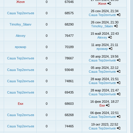
Женя
0
67646
Женя
26 сен 2024, 21:34
Саша Тер2ентьев
0
68575
Саша Тер2ентьев
26 сен 2024, 21:30
Timofey_Silaev
0
68290
Timofey_Silaev
15 май 2024, 22:43
Alexey
0
76477
Alexey
11 апр 2024, 21:11
яромир
0
70189
яромир
08 апр 2024, 19:56
Саша Тер2ентьев
0
78667
Саша Тер2ентьев
05 апр 2024, 22:12
Саша Тер2ентьев
0
93648
Саша Тер2ентьев
28 мар 2024, 21:51
Саша Тер2ентьев
0
74861
Саша Тер2ентьев
28 мар 2024, 21:47
Саша Тер2ентьев
0
69435
Саша Тер2ентьев
16 фев 2024, 18:27
Еки
0
68603
Еки
06 фев 2024, 22:51
Саша Тер2ентьев
0
68268
Саша Тер2ентьев
19 окт 2023, 22:52
Саша Тер2ентьев
0
74465
Саша Тер2ентьев