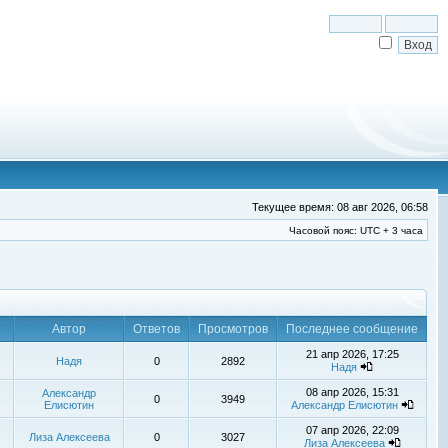
Текущее время: 08 авг 2026, 06:58
Часовой пояс: UTC + 3 часа
Автор
Ответов
Просмотров
Последнее сообщение
21 апр 2026, 17:25
Надя
0
2892
Надя
08 апр 2026, 15:31
Александр
0
3949
Елисютин
Александр Елисютин
07 апр 2026, 22:09
Лиза Алексеева
0
3027
Лиза Алексеева