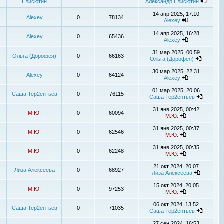
Елисютин
Александр Елисютин
14 апр 2025, 17:10
Alexey
0
78134
Alexey
14 апр 2025, 16:28
Alexey
0
65436
Alexey
31 мар 2025, 00:59
Ольга (Дорофея)
0
66163
Ольга (Дорофея)
30 мар 2025, 22:31
Alexey
0
64124
Alexey
01 мар 2025, 20:06
Саша Тер2ентьев
0
76115
Саша Тер2ентьев
31 янв 2025, 00:42
М.Ю.
0
60094
М.Ю.
31 янв 2025, 00:37
М.Ю.
0
62546
М.Ю.
31 янв 2025, 00:35
М.Ю.
0
62248
М.Ю.
21 окт 2024, 20:07
Лиза Алексеева
0
68927
Лиза Алексеева
15 окт 2024, 20:05
М.Ю.
0
97253
М.Ю.
06 окт 2024, 13:52
Саша Тер2ентьев
0
71035
Саша Тер2ентьев
27 сен 2024, 16:53