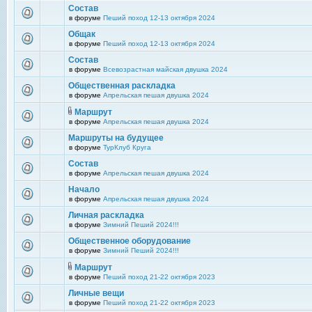
Состав
в форуме
Пеший поход 12-13 октября 2024
Общак
в форуме
Пеший поход 12-13 октября 2024
Состав
в форуме
Всевозрастная майская двушка 2024
Общественная раскладка
в форуме
Апрельская пешая двушка 2024
Маршрут
в форуме
Апрельская пешая двушка 2024
Маршруты на будущее
в форуме
ТурКлуб Круга
Состав
в форуме
Апрельская пешая двушка 2024
Начало
в форуме
Апрельская пешая двушка 2024
Личная раскладка
в форуме
Зимний Пеший 2024!!!
Общественное оборудование
в форуме
Зимний Пеший 2024!!!
Маршрут
в форуме
Пеший поход 21-22 октября 2023
Личные вещи
в форуме
Пеший поход 21-22 октября 2023