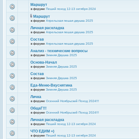
Маршрут
в форуме
Пеший поход 12-13 октября 2024
Маршрут
в форуме
Апрельская пешая двушка 2025
Личная раскладка
в форуме
Апрельская пешая двушка 2025
Состав
в форуме
Апрельская пешая двушка 2025
Анализ - технические вопросы
в форуме
Зимняя Двушка 2025
Основа-Начал
в форуме
Зимняя Двушка 2025
Состав
в форуме
Зимняя Двушка 2025
Еда-Меню-Вкуснятина
в форуме
Зимняя Двушка 2025
Личка
в форуме
Осенний Ноябрьский Поход 2024!!!
ОбщаГ!!!
в форуме
Осенний Ноябрьский Поход 2024!!!
Личная раскладка
в форуме
Пеший поход 12-13 октября 2024
ЧТО ЕДИМ =)
в форуме
Пеший поход 12-13 октября 2024