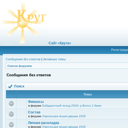
Сайт «Круга»
Регистраци
Сообщения без ответов
|
Активные темы
Список форумов
Сообщения без ответов
Поиск
Темы
Финансы
в форуме
Байдарочный поход 2026г р.Волга 1-3мая
Состав
в форуме
Апрельская пешая двушка 2026
Личная раскладка
в форуме
Апрельская пешая двушка 2026