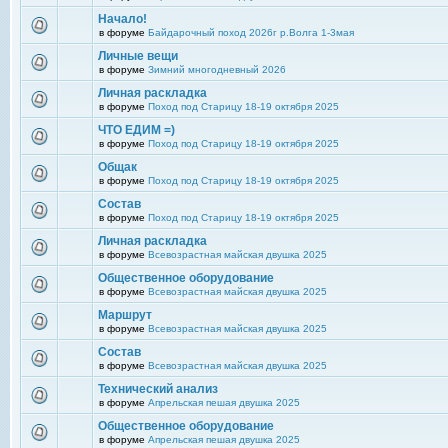
Начало!
в форуме
Байдарочный поход 2026г р.Волга 1-3мая
Личные вещи
в форуме
Зимний многодневный 2026
Личная раскладка
в форуме
Поход под Старицу 18-19 октября 2025
ЧТО ЕДИМ =)
в форуме
Поход под Старицу 18-19 октября 2025
Общак
в форуме
Поход под Старицу 18-19 октября 2025
Состав
в форуме
Поход под Старицу 18-19 октября 2025
Личная раскладка
в форуме
Всевозрастная майская двушка 2025
Общественное оборудование
в форуме
Всевозрастная майская двушка 2025
Маршрут
в форуме
Всевозрастная майская двушка 2025
Состав
в форуме
Всевозрастная майская двушка 2025
Технический анализ
в форуме
Апрельская пешая двушка 2025
Общественное оборудование
в форуме
Апрельская пешая двушка 2025