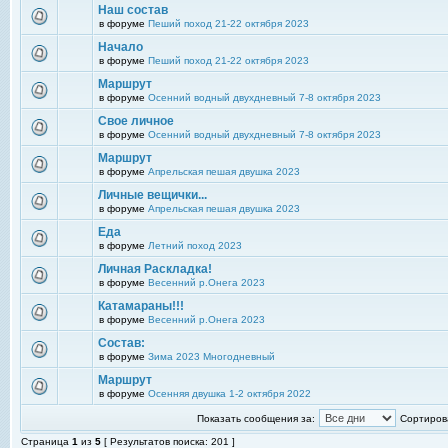
Наш состав
в форуме
Пеший поход 21-22 октября 2023
Начало
в форуме
Пеший поход 21-22 октября 2023
Маршрут
в форуме
Осенний водный двухдневный 7-8 октября 2023
Свое личное
в форуме
Осенний водный двухдневный 7-8 октября 2023
Маршрут
в форуме
Апрельская пешая двушка 2023
Личные вещички...
в форуме
Апрельская пешая двушка 2023
Еда
в форуме
Летний поход 2023
Личная Раскладка!
в форуме
Весенний р.Онега 2023
Катамараны!!!
в форуме
Весенний р.Онега 2023
Состав:
в форуме
Зима 2023 Многодневный
Маршрут
в форуме
Осенняя двушка 1-2 октября 2022
Показать сообщения за:
Сортирова
Страница
1
из
5
[ Результатов поиска: 201 ]