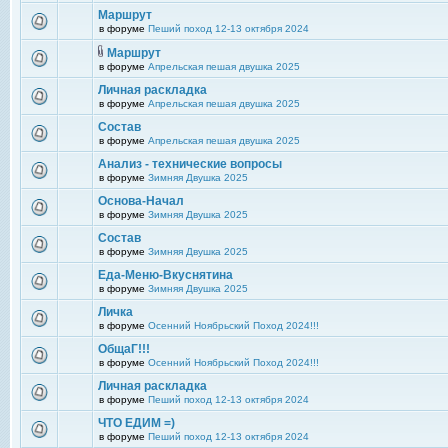
Маршрут
в форуме
Пеший поход 12-13 октября 2024
Маршрут
в форуме
Апрельская пешая двушка 2025
Личная раскладка
в форуме
Апрельская пешая двушка 2025
Состав
в форуме
Апрельская пешая двушка 2025
Анализ - технические вопросы
в форуме
Зимняя Двушка 2025
Основа-Начал
в форуме
Зимняя Двушка 2025
Состав
в форуме
Зимняя Двушка 2025
Еда-Меню-Вкуснятина
в форуме
Зимняя Двушка 2025
Личка
в форуме
Осенний Ноябрьский Поход 2024!!!
ОбщаГ!!!
в форуме
Осенний Ноябрьский Поход 2024!!!
Личная раскладка
в форуме
Пеший поход 12-13 октября 2024
ЧТО ЕДИМ =)
в форуме
Пеший поход 12-13 октября 2024