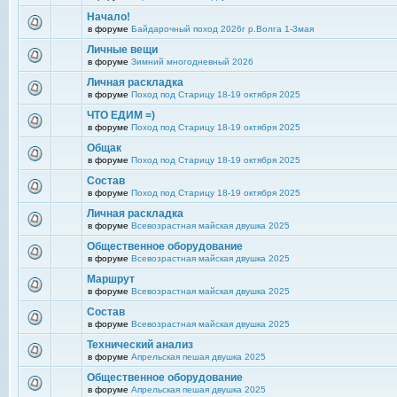
Начало!
в форуме
Байдарочный поход 2026г р.Волга 1-3мая
Личные вещи
в форуме
Зимний многодневный 2026
Личная раскладка
в форуме
Поход под Старицу 18-19 октября 2025
ЧТО ЕДИМ =)
в форуме
Поход под Старицу 18-19 октября 2025
Общак
в форуме
Поход под Старицу 18-19 октября 2025
Состав
в форуме
Поход под Старицу 18-19 октября 2025
Личная раскладка
в форуме
Всевозрастная майская двушка 2025
Общественное оборудование
в форуме
Всевозрастная майская двушка 2025
Маршрут
в форуме
Всевозрастная майская двушка 2025
Состав
в форуме
Всевозрастная майская двушка 2025
Технический анализ
в форуме
Апрельская пешая двушка 2025
Общественное оборудование
в форуме
Апрельская пешая двушка 2025