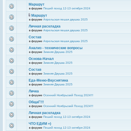
Маршрут
в форуме
Пеший поход 12-13 октября 2024
Маршрут
в форуме
Апрельская пешая двушка 2025
Личная раскладка
в форуме
Апрельская пешая двушка 2025
Состав
в форуме
Апрельская пешая двушка 2025
Анализ - технические вопросы
в форуме
Зимняя Двушка 2025
Основа-Начал
в форуме
Зимняя Двушка 2025
Состав
в форуме
Зимняя Двушка 2025
Еда-Меню-Вкуснятина
в форуме
Зимняя Двушка 2025
Личка
в форуме
Осенний Ноябрьский Поход 2024!!!
ОбщаГ!!!
в форуме
Осенний Ноябрьский Поход 2024!!!
Личная раскладка
в форуме
Пеший поход 12-13 октября 2024
ЧТО ЕДИМ =)
в форуме
Пеший поход 12-13 октября 2024