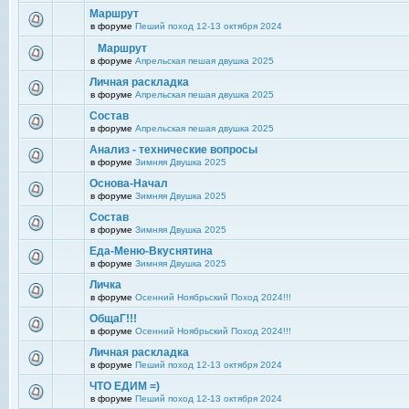
Маршрут
в форуме
Пеший поход 12-13 октября 2024
Маршрут
в форуме
Апрельская пешая двушка 2025
Личная раскладка
в форуме
Апрельская пешая двушка 2025
Состав
в форуме
Апрельская пешая двушка 2025
Анализ - технические вопросы
в форуме
Зимняя Двушка 2025
Основа-Начал
в форуме
Зимняя Двушка 2025
Состав
в форуме
Зимняя Двушка 2025
Еда-Меню-Вкуснятина
в форуме
Зимняя Двушка 2025
Личка
в форуме
Осенний Ноябрьский Поход 2024!!!
ОбщаГ!!!
в форуме
Осенний Ноябрьский Поход 2024!!!
Личная раскладка
в форуме
Пеший поход 12-13 октября 2024
ЧТО ЕДИМ =)
в форуме
Пеший поход 12-13 октября 2024