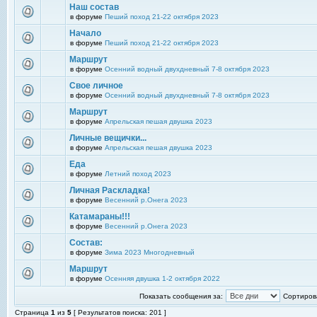
Наш состав
в форуме
Пеший поход 21-22 октября 2023
Начало
в форуме
Пеший поход 21-22 октября 2023
Маршрут
в форуме
Осенний водный двухдневный 7-8 октября 2023
Свое личное
в форуме
Осенний водный двухдневный 7-8 октября 2023
Маршрут
в форуме
Апрельская пешая двушка 2023
Личные вещички...
в форуме
Апрельская пешая двушка 2023
Еда
в форуме
Летний поход 2023
Личная Раскладка!
в форуме
Весенний р.Онега 2023
Катамараны!!!
в форуме
Весенний р.Онега 2023
Состав:
в форуме
Зима 2023 Многодневный
Маршрут
в форуме
Осенняя двушка 1-2 октября 2022
Показать сообщения за:
Сортирова
Страница
1
из
5
[ Результатов поиска: 201 ]