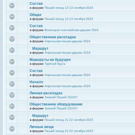
Состав
в форуме
Пеший поход 12-13 октября 2024
Общак
в форуме
Пеший поход 12-13 октября 2024
Состав
в форуме
Всевозрастная майская двушка 2024
Общественная раскладка
в форуме
Апрельская пешая двушка 2024
Маршрут
в форуме
Апрельская пешая двушка 2024
Маршруты на будущее
в форуме
ТурКлуб Круга
Состав
в форуме
Апрельская пешая двушка 2024
Начало
в форуме
Апрельская пешая двушка 2024
Личная раскладка
в форуме
Зимний Пеший 2024!!!
Общественное оборудование
в форуме
Зимний Пеший 2024!!!
Маршрут
в форуме
Пеший поход 21-22 октября 2023
Личные вещи
в форуме
Пеший поход 21-22 октября 2023