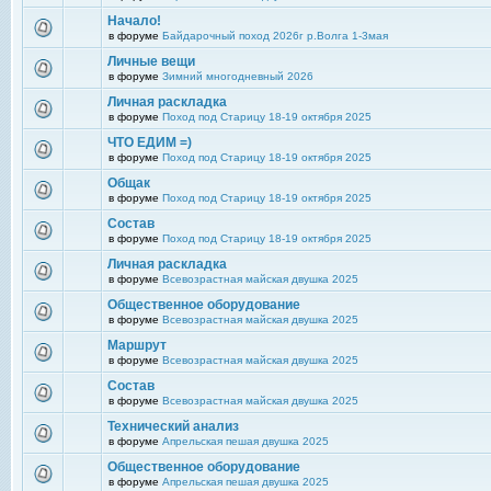
Начало!
в форуме
Байдарочный поход 2026г р.Волга 1-3мая
Личные вещи
в форуме
Зимний многодневный 2026
Личная раскладка
в форуме
Поход под Старицу 18-19 октября 2025
ЧТО ЕДИМ =)
в форуме
Поход под Старицу 18-19 октября 2025
Общак
в форуме
Поход под Старицу 18-19 октября 2025
Состав
в форуме
Поход под Старицу 18-19 октября 2025
Личная раскладка
в форуме
Всевозрастная майская двушка 2025
Общественное оборудование
в форуме
Всевозрастная майская двушка 2025
Маршрут
в форуме
Всевозрастная майская двушка 2025
Состав
в форуме
Всевозрастная майская двушка 2025
Технический анализ
в форуме
Апрельская пешая двушка 2025
Общественное оборудование
в форуме
Апрельская пешая двушка 2025