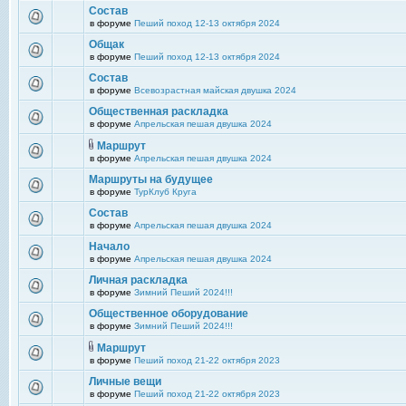
Состав
в форуме
Пеший поход 12-13 октября 2024
Общак
в форуме
Пеший поход 12-13 октября 2024
Состав
в форуме
Всевозрастная майская двушка 2024
Общественная раскладка
в форуме
Апрельская пешая двушка 2024
Маршрут
в форуме
Апрельская пешая двушка 2024
Маршруты на будущее
в форуме
ТурКлуб Круга
Состав
в форуме
Апрельская пешая двушка 2024
Начало
в форуме
Апрельская пешая двушка 2024
Личная раскладка
в форуме
Зимний Пеший 2024!!!
Общественное оборудование
в форуме
Зимний Пеший 2024!!!
Маршрут
в форуме
Пеший поход 21-22 октября 2023
Личные вещи
в форуме
Пеший поход 21-22 октября 2023