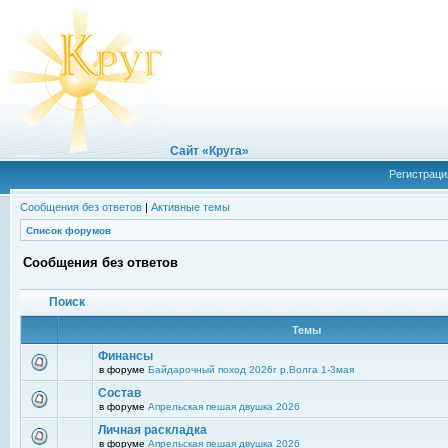
Сайт «Круга»
Регистраци
Сообщения без ответов
|
Активные темы
Список форумов
Сообщения без ответов
Поиск
Темы
Финансы
в форуме
Байдарочный поход 2026г р.Волга 1-3мая
Состав
в форуме
Апрельская пешая двушка 2026
Личная раскладка
в форуме
Апрельская пешая двушка 2026