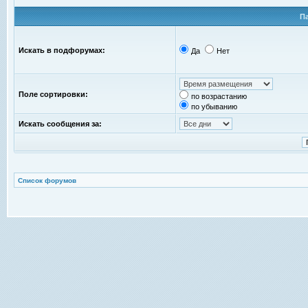
П
Искать в подфорумах:
Да
Нет
Поле сортировки:
по возрастанию
по убыванию
Искать сообщения за:
Список форумов