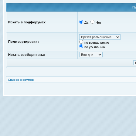
П
Искать в подфорумах:
Да
Нет
Поле сортировки:
по возрастанию
по убыванию
Искать сообщения за:
Список форумов