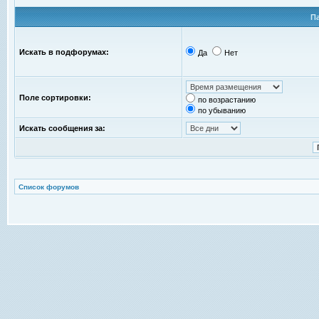
П
Искать в подфорумах:
Да
Нет
Поле сортировки:
по возрастанию
по убыванию
Искать сообщения за:
Список форумов