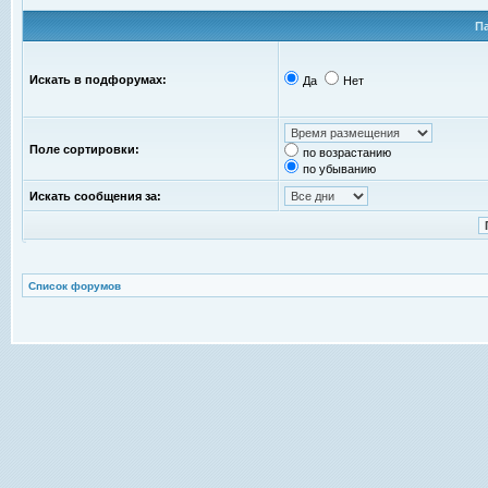
П
Искать в подфорумах:
Да
Нет
Поле сортировки:
по возрастанию
по убыванию
Искать сообщения за:
Список форумов