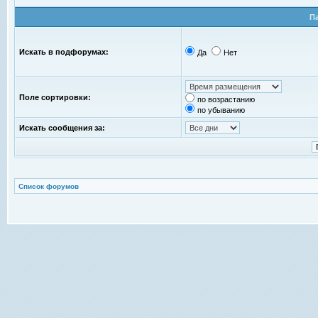
П
Искать в подфорумах:
Да
Нет
Поле сортировки:
по возрастанию
по убыванию
Искать сообщения за:
Список форумов