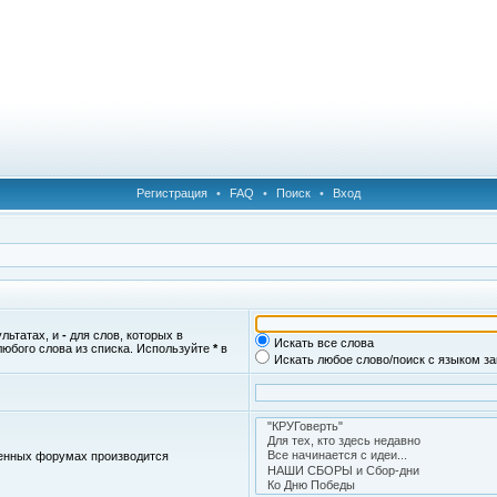
Регистрация
•
FAQ
•
Поиск
•
Вход
ультатах, и
-
для слов, которых в
Искать все слова
любого слова из списка. Используйте
*
в
Искать любое слово/поиск с языком з
женных форумах производится