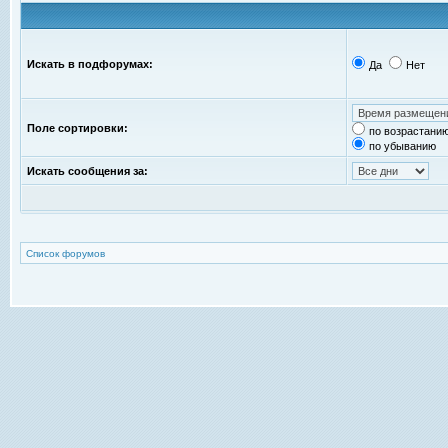
Искать в подфорумах:
Да
Нет
Поле сортировки:
по возрастани
по убыванию
Искать сообщения за:
Список форумов