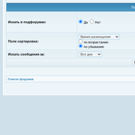
П
Искать в подфорумах:
Да
Нет
Поле сортировки:
по возрастанию
по убыванию
Искать сообщения за:
Список форумов