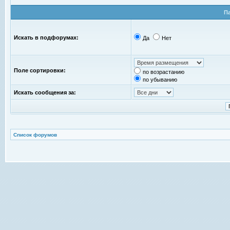
П
Искать в подфорумах:
Да
Нет
Поле сортировки:
по возрастанию
по убыванию
Искать сообщения за:
Список форумов