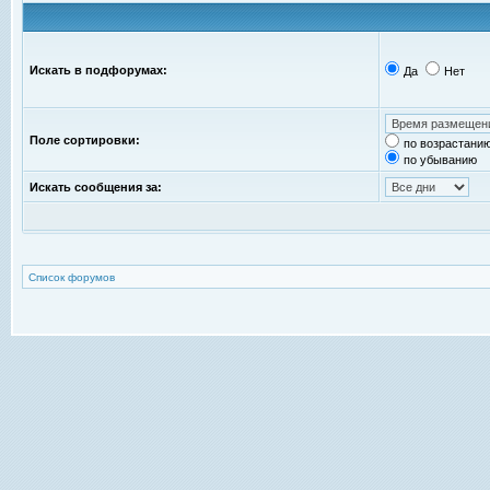
Искать в подфорумах:
Да
Нет
Поле сортировки:
по возрастани
по убыванию
Искать сообщения за:
Список форумов