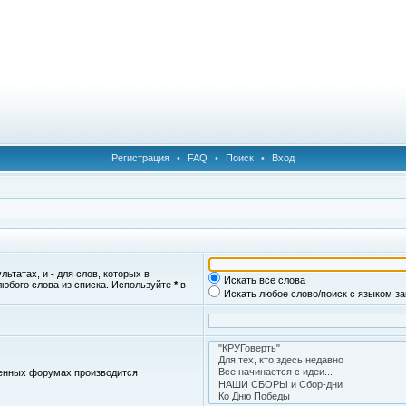
Регистрация
•
FAQ
•
Поиск
•
Вход
ультатах, и
-
для слов, которых в
Искать все слова
любого слова из списка. Используйте
*
в
Искать любое слово/поиск с языком з
женных форумах производится