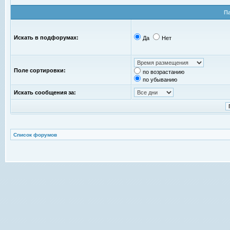
П
Искать в подфорумах:
Да
Нет
Поле сортировки:
по возрастанию
по убыванию
Искать сообщения за:
Список форумов