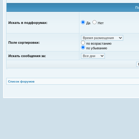
П
Искать в подфорумах:
Да
Нет
Поле сортировки:
по возрастанию
по убыванию
Искать сообщения за:
Список форумов