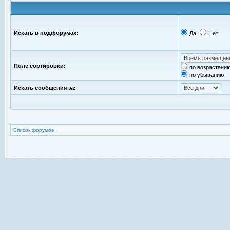
Искать в подфорумах:
Да
Нет
Поле сортировки:
по возрастани
по убыванию
Искать сообщения за:
Список форумов