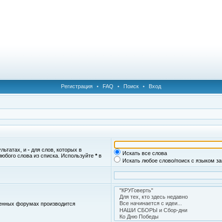
Регистрация
•
FAQ
•
Поиск
•
Вход
ультатах, и
-
для слов, которых в
Искать все слова
любого слова из списка. Используйте
*
в
Искать любое слово/поиск с языком з
женных форумах производится