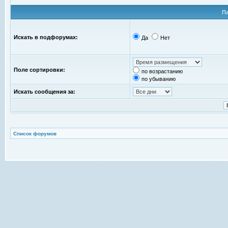
П
Искать в подфорумах:
Да
Нет
Поле сортировки:
по возрастанию
по убыванию
Искать сообщения за:
Список форумов