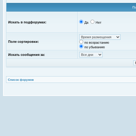
П
Искать в подфорумах:
Да
Нет
Поле сортировки:
по возрастанию
по убыванию
Искать сообщения за:
Список форумов