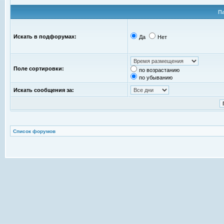
П
Искать в подфорумах:
Да
Нет
Поле сортировки:
по возрастанию
по убыванию
Искать сообщения за:
Список форумов