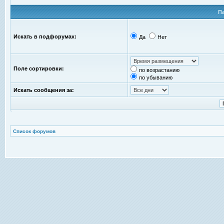
П
Искать в подфорумах:
Да
Нет
Поле сортировки:
по возрастанию
по убыванию
Искать сообщения за:
Список форумов