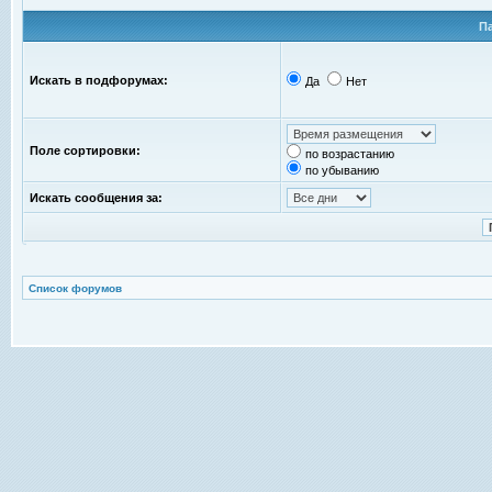
П
Искать в подфорумах:
Да
Нет
Поле сортировки:
по возрастанию
по убыванию
Искать сообщения за:
Список форумов