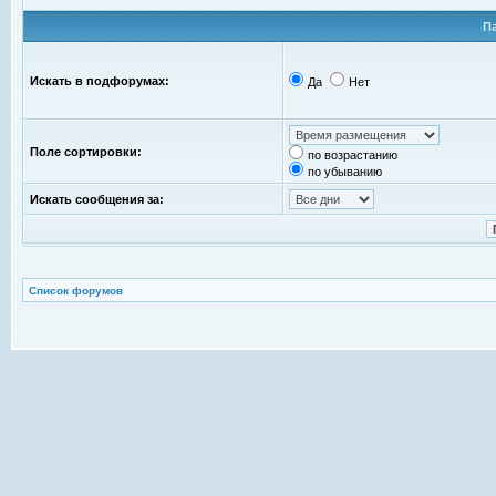
П
Искать в подфорумах:
Да
Нет
Поле сортировки:
по возрастанию
по убыванию
Искать сообщения за:
Список форумов