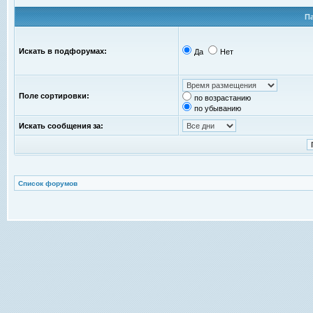
П
Искать в подфорумах:
Да
Нет
Поле сортировки:
по возрастанию
по убыванию
Искать сообщения за:
Список форумов