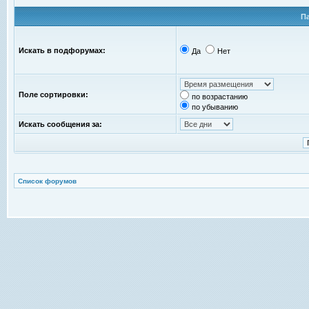
П
Искать в подфорумах:
Да
Нет
Поле сортировки:
по возрастанию
по убыванию
Искать сообщения за:
Список форумов