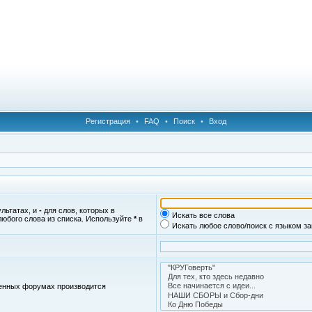
Регистрация
•
FAQ
•
Поиск
•
Вход
ультатах, и
-
для слов, которых в
Искать все слова
любого слова из списка. Используйте
*
в
Искать любое слово/поиск с языком з
женных форумах производится