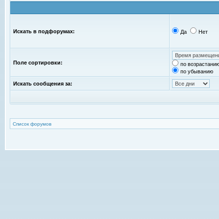
Искать в подфорумах:
Да
Нет
Поле сортировки:
по возрастани
по убыванию
Искать сообщения за:
Список форумов