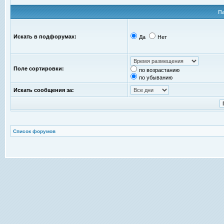
П
Искать в подфорумах:
Да
Нет
Поле сортировки:
по возрастанию
по убыванию
Искать сообщения за:
Список форумов