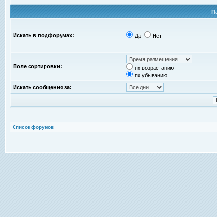
П
Искать в подфорумах:
Да
Нет
Поле сортировки:
по возрастанию
по убыванию
Искать сообщения за:
Список форумов