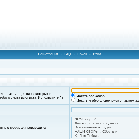
Регистрация
•
FAQ
•
Поиск
•
Вход
ультатах, и
-
для слов, которых в
Искать все слова
любого слова из списка. Используйте
*
в
Искать любое слово/поиск с языком з
женных форумах производится