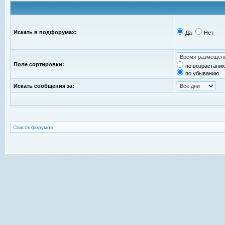
Искать в подфорумах:
Да
Нет
Поле сортировки:
по возрастани
по убыванию
Искать сообщения за:
Список форумов