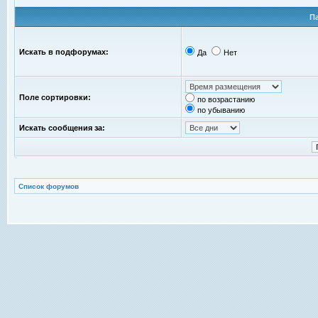
П
Искать в подфорумах:
Да
Нет
Поле сортировки:
по возрастанию
по убыванию
Искать сообщения за:
Список форумов