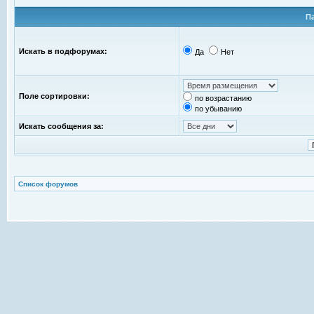
П
Искать в подфорумах:
Да
Нет
Поле сортировки:
по возрастанию
по убыванию
Искать сообщения за:
Список форумов