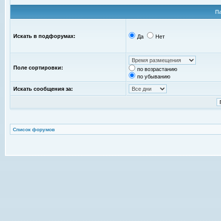
П
Искать в подфорумах:
Да
Нет
Поле сортировки:
по возрастанию
по убыванию
Искать сообщения за:
Список форумов