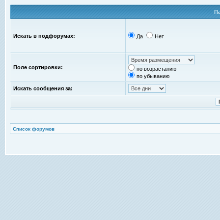
П
Искать в подфорумах:
Да
Нет
Поле сортировки:
по возрастанию
по убыванию
Искать сообщения за:
Список форумов