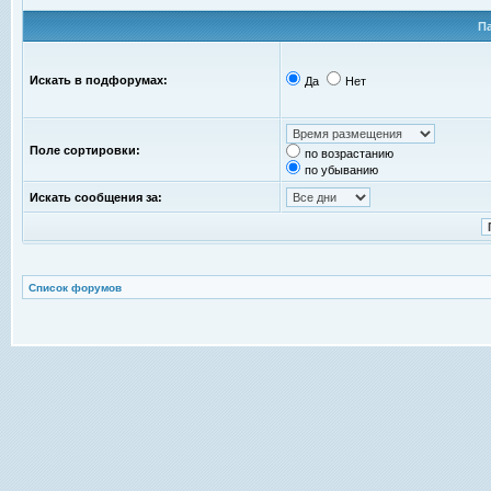
П
Искать в подфорумах:
Да
Нет
Поле сортировки:
по возрастанию
по убыванию
Искать сообщения за:
Список форумов