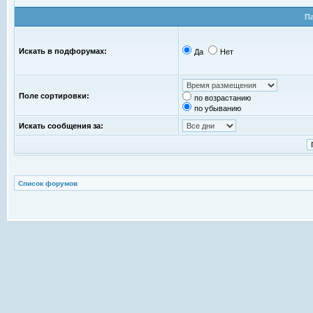
П
Искать в подфорумах:
Да
Нет
Поле сортировки:
по возрастанию
по убыванию
Искать сообщения за:
Список форумов