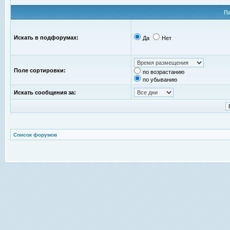
П
Искать в подфорумах:
Да
Нет
Поле сортировки:
по возрастанию
по убыванию
Искать сообщения за:
Список форумов