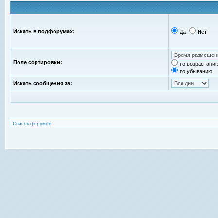
Искать в подфорумах:
Да
Нет
Поле сортировки:
по возрастани
по убыванию
Искать сообщения за:
Список форумов