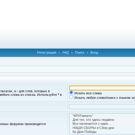
Регистрация
•
FAQ
•
Поиск
•
Вход
ультатах, и
-
для слов, которых в
Искать все слова
любого слова из списка. Используйте
*
в
Искать любое слово/поиск с языком з
женных форумах производится