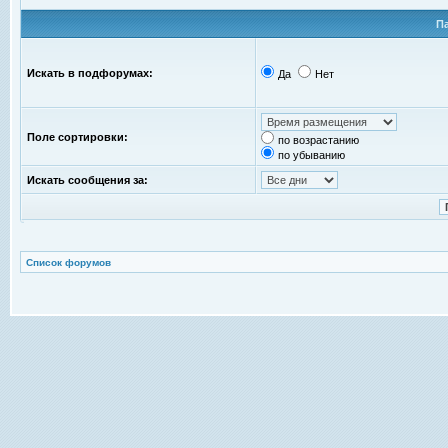
П
Искать в подфорумах:
Да
Нет
Поле сортировки:
по возрастанию
по убыванию
Искать сообщения за:
Список форумов