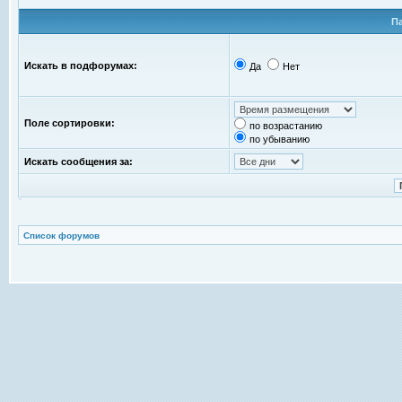
П
Искать в подфорумах:
Да
Нет
Поле сортировки:
по возрастанию
по убыванию
Искать сообщения за:
Список форумов