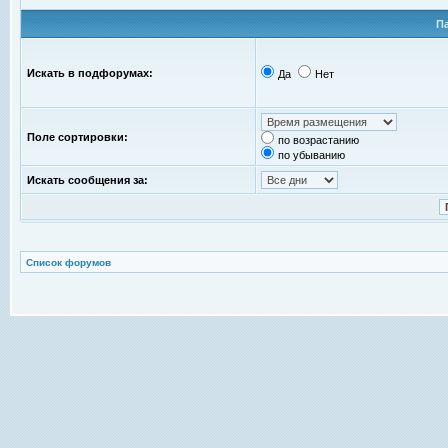
П
Искать в подфорумах:
Да
Нет
Поле сортировки:
по возрастанию
по убыванию
Искать сообщения за:
Список форумов