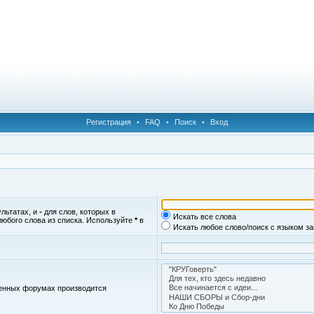
Регистрация
•
FAQ
•
Поиск
•
Вход
ультатах, и
-
для слов, которых в
Искать все слова
любого слова из списка. Используйте
*
в
Искать любое слово/поиск с языком з
женных форумах производится