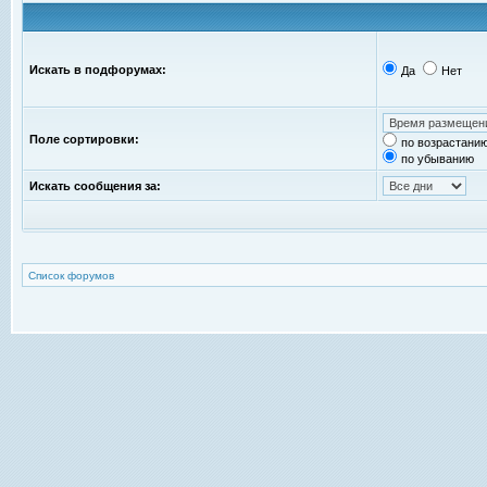
Искать в подфорумах:
Да
Нет
Поле сортировки:
по возрастани
по убыванию
Искать сообщения за:
Список форумов