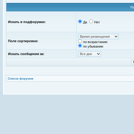
П
Искать в подфорумах:
Да
Нет
Поле сортировки:
по возрастанию
по убыванию
Искать сообщения за:
Список форумов