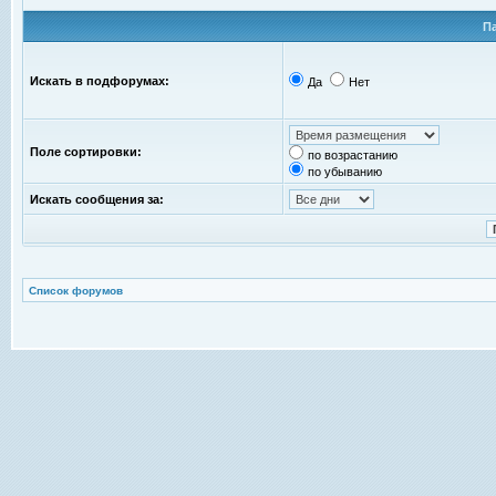
П
Искать в подфорумах:
Да
Нет
Поле сортировки:
по возрастанию
по убыванию
Искать сообщения за:
Список форумов